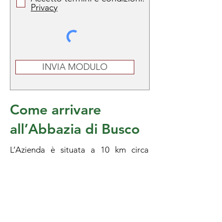
Privacy
INVIA MODULO
Come arrivare
all’Abbazia di Busco
L’Azienda è situata a 10 km circa
dall’uscita San Dona di Piave
dell’Autostrada A4 Venezia – Milano
L’Azienda si trova nelle immediate
vicinanze della storica città di Oderzo