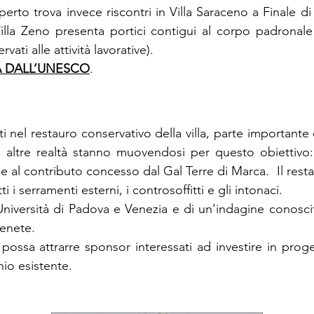
aperto trova invece riscontri in Villa Saraceno a Finale d
lla Zeno presenta portici contigui al corpo padronale 
vati alle attività lavorative).
À DALL’UNESCO
.
 nel restauro conservativo della villa, parte importante
e altre realtà stanno muovendosi per questo obiettiv
e al contributo concesso dal Gal Terre di Marca. Il resta
 i serramenti esterni, i controsoffitti e gli intonaci.
Università di Padova e Venezia e di un’indagine conosci
venete.
possa attrarre sponsor interessati ad investire in proget
nio esistente.