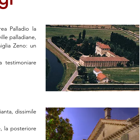
ea Palladio la
lle palladiane,
miglia Zeno: un
a testimoniare
anta, dissimile
, la posteriore