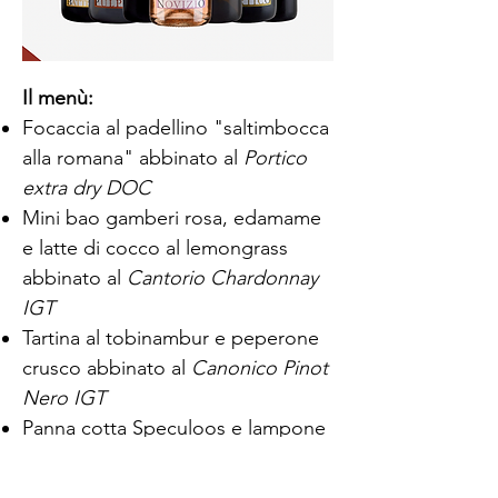
Il menù:
Focaccia al padellino "saltimbocca
alla romana" abbinato al
Portico
extra dry DOC
Mini bao gamberi rosa, edamame
e latte di cocco al lemongrass
abbinato al
Cantorio Chardonnay
IGT
Tartina al tobinambur e peperone
crusco abbinato al
Canonico Pinot
Nero IGT
Panna cotta Speculoos e lampone
abbinato al
Novizio Prosecco Rosé
extra dry