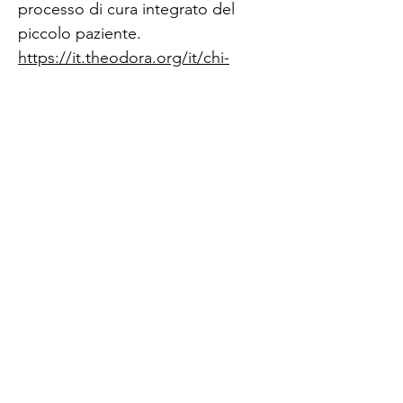
processo di cura integrato del
piccolo paziente.
https://it.theodora.org/it/chi-
siamo#Nos-missions
Un micro video di 60 secondi che
racconta le nostre attività con i
bambini ospedalizzati.
https://www.youtube.com/watch?
v=e2MeYgBB2e4&authuser=0
CANTINA ABBAZIA DI BUSCO
SOCIETÀ AGRICOLA LIASORA S.S.
AZIENDA
: Via IV novembre,
31 - 31047
Busco di Ponte di Piave (TV)
Tel.
0422 752152
| P.Iva
02488900271