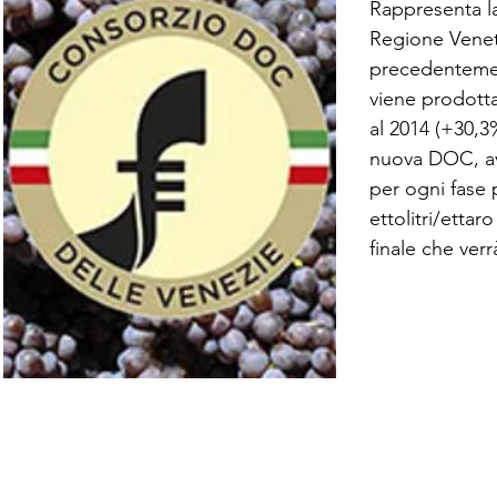
Rappresenta la
Regione Veneto
precedentement
viene prodotta
al 2014 (+30,3%
nuova DOC, avv
per ogni fase p
ettolitri/etta
finale che ver