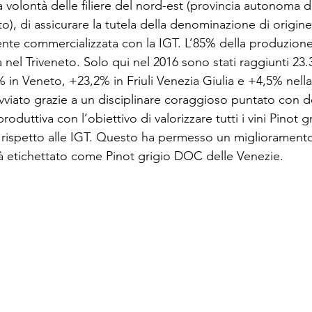
 volontà delle filiere del nord-est (provincia autonoma d
), di assicurare la tutela della denominazione di origine
e commercializzata con la IGT. L’85% della produzione 
 nel Triveneto. Solo qui nel 2016 sono stati raggiunti 23.
 in Veneto, +23,2% in Friuli Venezia Giulia e +4,5% nella 
iato grazie a un disciplinare coraggioso puntato con decis
roduttiva con l’obiettivo di valorizzare tutti i vini Pino
ro rispetto alle IGT. Questo ha permesso un miglioramento 
rà etichettato come Pinot grigio DOC delle Venezie.
CANTINA ABBAZIA DI BUSCO
SOCIETÀ AGRICOLA LIASORA S.S.