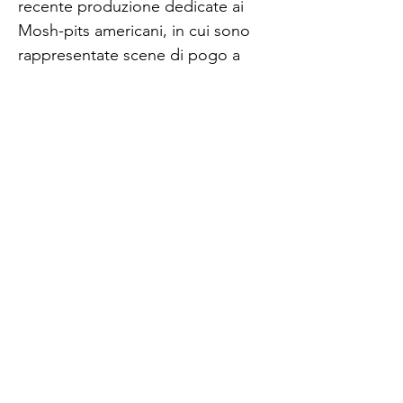
recente produzione dedicate ai
Mosh-pits americani, in cui sono
rappresentate scene di pogo a
concerti punk-hardcore. Saranno
esposte inoltre altrettante opere
prodotte in anni differenti dal 2016
al 2019 che evidenziano il percorso
dell’artista. I lavori sono realizzati
su tele o su legno e sono di varie
dimensioni.
CANTINA ABBAZIA DI BUSCO
SOCIETÀ AGRICOLA LIASORA S.S.
AZIENDA
: Via IV novembre,
31 - 31047
Busco di Ponte di Piave (TV)
Tel.
0422 752152
| P.Iva
02488900271