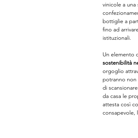
vinicole a una 
confezionament
bottiglie a pa
fino ad arriva
istituzionali.
Un elemento di
sostenibilità n
orgoglio attrav
potranno non s
di scansionare 
da casa le pro
attesta così c
consapevole, l'