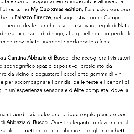
apitale con un appuntamento imperdibile all’insegna
 l'attesissimo
My Cup xmas edition
, l'esclusiva versione
iche di
Palazzo Firenze
, nel suggestivo rione Campo
erimento ideale per chi desidera scovare regali di Natale
denza, accessori di design, alta gioielleria e imperdibili
tonico mozzafiato finemente addobbato a festa.
iosa
Cantina Abbazia di Busco
, che accoglierà i visitatori
lo scenografico spazio espositivo, presidiato da
rire da vicino e degustare l'eccellente gamma di vini
le per accompagnare i brindisi delle feste e i cenoni di
 in un'esperienza sensoriale d'élite completa, dove la
una straordinaria selezione di idee regalo pensate per
 di Abbazia di Busco
. Queste eleganti confezioni regalo
zabili, permettendo di combinare le migliori etichette