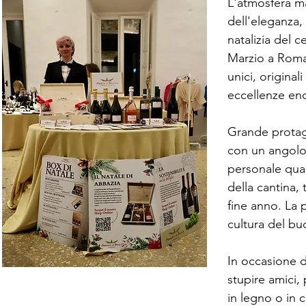
L'atmosfera ma
dell'eleganza,
natalizia del 
Marzio a Roma.
unici, original
eccellenze eno
Grande protago
con un angolo 
personale qual
della cantina,
fine anno. La 
cultura del bu
In occasione 
stupire amici,
in legno o in 