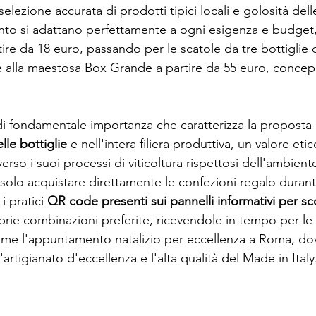
selezione accurata di prodotti tipici locali e golosità del
o si adattano perfettamente a ogni esigenza e budget, p
rtire da 18 euro, passando per le scatole da tre bottiglie 
re alla maestosa Box Grande a partire da 55 euro, concep
 fondamentale importanza che caratterizza la proposta n
elle bottiglie
e nell'intera filiera produttiva, un valore 
erso i suoi processi di viticoltura rispettosi dell'ambiente 
olo acquistare direttamente le confezioni regalo durant
i pratici
QR code presenti sui pannelli informativi per sco
prie combinazioni preferite, ricevendole in tempo per le f
ome l'appuntamento natalizio per eccellenza a Roma, dov
artigianato d'eccellenza e l'alta qualità del Made in Italy
CANTINA ABBAZIA DI BUSCO