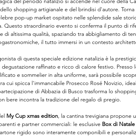
gica del periodo natalizio si accende nel cuore della C
 dello shopping artigianale e del brindisi d'autore. Torna
celebre pop-up market ospitato nelle splendide sale stor
 Questo straordinario evento si conferma il punto di rif
i e di altissima qualità, spaziando tra abbigliamento di ten
gastronomiche, il tutto immersi in un contesto architet
nista di questa speciale edizione natalizia è la prestig
degustazione raffinato e ricco di calore festivo. Presso 
ificato e sommelier in alta uniforme, sarà possibile scop
 tra cui spicca l'immancabile Prosecco Rosé Novizio, idea
partecipazione di Abbazia di Busco trasforma lo shopping
on bere incontra la tradizione del regalo di pregio.
del
My Cup xmas edition
, la cantina trevigiana propone 
 parenti e partner commerciali: le esclusive
Box di Natale
cartone rigido sono interamente componibili e personaliz