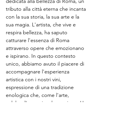
dedicata alla bellezza di Roma, un
tributo alla città eterna che incanta
con la sua storia, la sua arte e la
sua magia. L'artista, che vive e
respira bellezza, ha saputo
catturare l'essenza di Roma
attraverso opere che emozionano
e ispirano. In questo contesto
unico, abbiamo avuto il piacere di
accompagnare l'esperienza
artistica con i nostri vini,
espressione di una tradizione
enologica che, come l'arte,
celebra l'armonia e la passione. Un
connubio perfetto tra arte e vino,
entrambi frutto di una ricerca
incessante della bellezza e