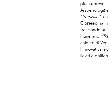
più autorevoli
Assoenologi) e
Cremisan"
, u
Cipresso
ha in
tracciando un 
l'itinerario
"Tra
chiostri di Ven
l'innovativa m
lieviti e polife
AZIENDA
: Via IV novembre, 31 - 3
Tel.
0422 752152
| P