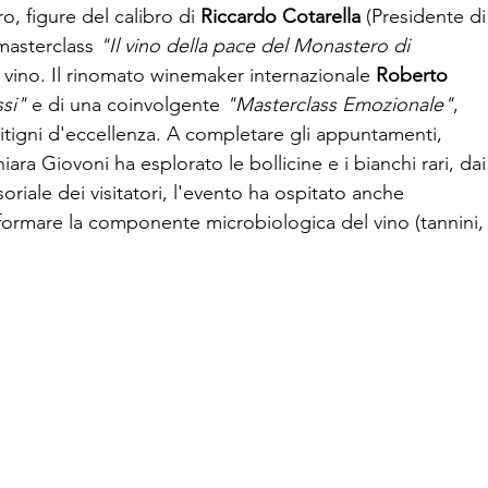
o, figure del calibro di
Riccardo Cotarella
(Presidente di
 masterclass
"Il vino della pace del Monastero di
l vino. Il rinomato winemaker internazionale
Roberto
si"
e di una coinvolgente
"Masterclass Emozionale"
,
 vitigni d'eccellenza. A completare gli appuntamenti,
ara Giovoni ha esplorato le bollicine e i bianchi rari, dai
soriale dei visitatori, l'evento ha ospitato anche
sformare la componente microbiologica del vino (tannini,
onora Duse, 5G Orari: Lun. - Ven. 16,30/19,30
70361
| WhatsApp
339 191 47 09