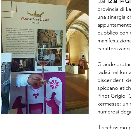
Dal
12 al 14 G
provincia di L
una sinergia c
appuntamento i
pubblico con ol
manifestazione
caratterizzano 
Grande protago
radici nel lon
discendenti del
spiccano etich
Pinot Grigio, 
kermesse: unire
numerosi degus
Il ricchissimo