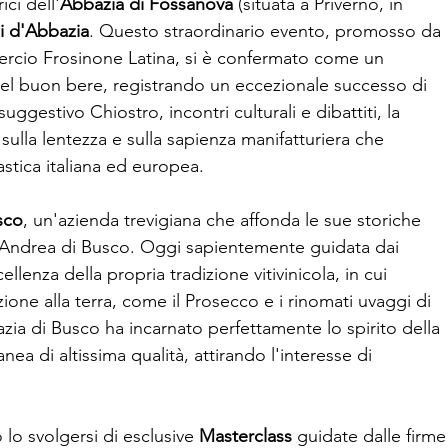
ci dell'
Abbazia di Fossanova
(situata a Priverno, in
i d'Abbazia
. Questo straordinario evento, promosso da
mercio Frosinone Latina, si è confermato come un
del buon bere, registrando un eccezionale successo di
uggestivo Chiostro, incontri culturali e dibattiti, la
sulla lentezza e sulla sapienza manifatturiera che
nastica italiana ed europea.
sco
, un'azienda trevigiana che affonda le sue storiche
nt'Andrea di Busco. Oggi sapientemente guidata dai
lenza della propria tradizione vitivinicola, in cui
one alla terra, come il Prosecco e i rinomati uvaggi di
ia di Busco ha incarnato perfettamente lo spirito della
nea di altissima qualità, attirando l'interesse di
 lo svolgersi di esclusive
Masterclass
guidate dalle firme