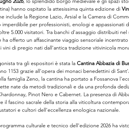
iugno 2026
, lo splendido borgo medievale e gli spazi stori
atina) hanno ospitato la attesissima quinta edizione di
Vin
he include la Regione Lazio, Arsial e la Camera di Com
mperdibile per professionisti, enologi e appassionati 
tre 5.000 visitatori. Tra banchi d'assaggio distribuiti nel s
 ha offerto un affascinante viaggio sensoriale incentrato 
i vini di pregio nati dall'antica tradizione vitivinicola mo
nista tra gli espositori è stata la
Cantina Abbazia di Bu
tano 1153 grazie all'opera dei monaci benedettini di Sa
la famiglia Zeno, la cantina ha portato a Fossanova l'eccel
ette nate da metodi tradizionali e da una profonda dedizi
Chardonnay, Pinot Nero e Cabernet. La presenza di Abbaz
 il fascino sacrale della storia alla viticoltura contempora
tatori e cultori dell'eccellenza enologica nazionale.
 programma culturale e tecnico dell'edizione 2026 ha visto